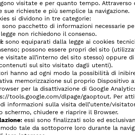
gono visitate e per quanto tempo. Attraverso q
e sue richieste e più semplice la navigazione.
kies si dividono in tre categorie:
sono pacchetto di informazioni necessarie per 
 legge non richiedono il consenso.
i:
sono equiparati dalla legge ai cookies tecni
nsenso; possono essere propri del sito (utilizza
visitate all’interno del sito stesso) oppure di t
ontenuti sul sito visitato dagli utenti).
tori hanno ad ogni modo la possibilità di inibire
lativa memorizzazione sul proprio Dispositivo 
rowser per la disattivazione di Google Analyti
tps://tools.google.com/dlpage/gaoptout. Per att
 di informazioni sulla visita dell’utente/visitat
lo schermo, chiudere e riaprire il Browser.
lazione:
essi sono finalizzati solo ed esclusiv
n modo tale da sottoporre loro durante la navi