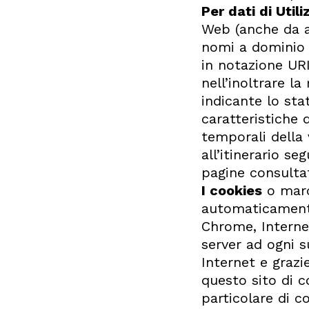
Per dati di Utili
Web (anche da app
nomi a dominio d
in notazione URI
nell’inoltrare la
indicante lo stat
caratteristiche 
temporali della 
all’itinerario se
pagine consultat
I cookies
o marca
automaticamente
Chrome, Internet
server ad ogni s
Internet e grazi
questo sito di c
particolare di c