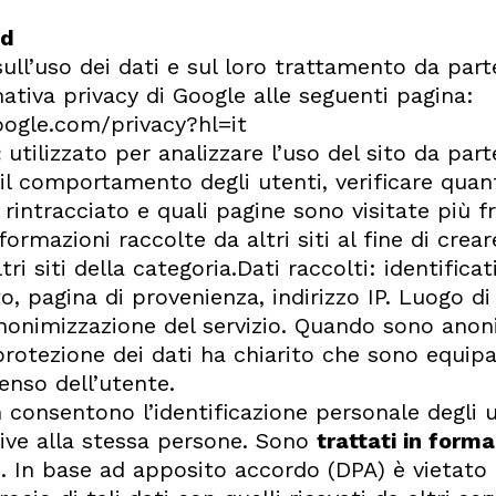
td
sull’uso dei dati e sul loro trattamento da pa
mativa privacy di Google alle seguenti pagina:
google.com/privacy?hl=it
:
utilizzato per analizzare l’uso del sito da part
e il comportamento degli utenti, verificare quant
e rintracciato e quali pagine sono visitate più
ormazioni raccolte da altri siti al fine di cre
tri siti della categoria.Dati raccolti: identifica
to, pagina di provenienza, indirizzo IP. Luogo 
anonimizzazione del servizio. Quando sono anon
protezione dei dati ha chiarito che sono equipa
enso dell’utente.
n consentono l’identificazione personale degli 
tive alla stessa persone. Sono
trattati in form
o). In base ad apposito accordo (DPA) è vietato