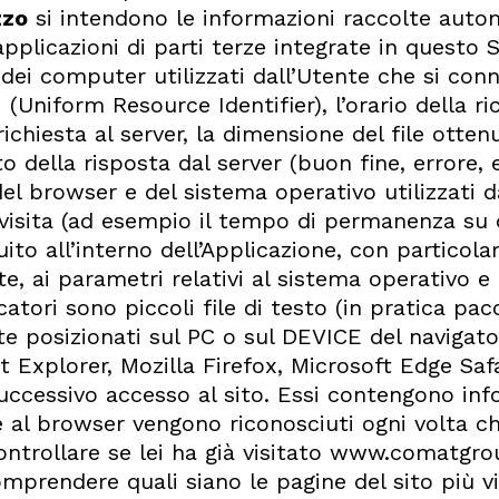
zzo
si intendono le informazioni raccolte auto
licazioni di parti terze integrate in questo Sito
ei computer utilizzati dall’Utente che si conne
 (Uniform Resource Identifier), l’orario della ri
 richiesta al server, la dimensione del file otte
o della risposta dal server (buon fine, errore, 
del browser e del sistema operativo utilizzati da
visita (ad esempio il tempo di permanenza su ci
guito all’interno dell’Applicazione, con particol
e, ai parametri relativi al sistema operativo e
tori sono piccoli file di testo (in pratica pa
 posizionati sul PC o sul DEVICE del navigator
 Explorer, Mozilla Firefox, Microsoft Edge Saf
uccessivo accesso al sito. Essi contengono inf
e al browser vengono riconosciuti ogni volta che
ontrollare se lei ha già visitato www.comatgro
omprendere quali siano le pagine del sito più 